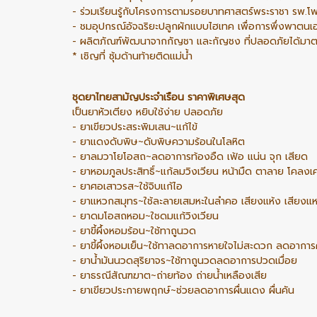
- ร่วมเรียนรู้กับโครงการตามรอยบาทศาสตร์พระราชา รพ.โ
- ชมอุปกรณ์อัจฉริยะปลูกผักแบบไฮเทค เพื่อการพึ่งพาตน
- ผลิตภัณฑ์พัฒนาจากกัญชา และกัญชง ที่ปลอดภัยได้มาต
* เชิญที่ ซุ้มด้านท้ายติดแม่น้ำ
ชุดยาไทยสามัญประจำเรือน ราคาพิเศษสุด
เป็นยาหัวเตียง หยิบใช้ง่าย ปลอดภัย
- ยาเขียวประสระพิมเสน~แก้ไข้
- ยาแดงดับพิษ~ดับพิษความร้อนในโลหิต
- ยาลมวาโยโอสถ~ลดอาการท้องอืด เฟ้อ แน่น จุก เสียด
- ยาหอมภูลประสิทธิ์~แก้ลมวิงเวียน หน้ามืด ตาลาย โคลง
- ยาศอเสาวรส~ใช้จิบแก้ไอ
- ยาแหวกสมุทร~ใช้ละลายเสมหะในลำคอ เสียงแห้ง เสียงแ
- ยาดมโอสถหอม~ใชดมแก้วิงเวียน
- ยาขี้ผึ้งหอมร้อน~ใช้ทาถูนวด
- ยาขี้ผึ้งหอมเย็น~ใช้ทาลดอาการหายใจไม่สะดวก ลดอาการ
- ยาน้ำมันนวดสุริยาจร~ใช้ทาถูนวดลดอาการปวดเมื่อย
- ยาธรณีสัณฑฆาต~ถ่ายท้อง ถ่ายน้ำเหลืองเสีย
- ยาเขียวประกายพฤกษ์~ช่วยลดอาการผื่นแดง ผื่นคัน