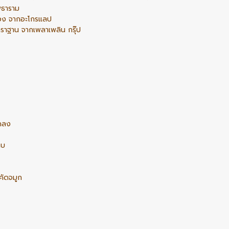
พธาราม
เอง จากอะโกรแลป
ราฐาน จากเพลาเพลิน กรุ๊ป
เคลง
หบ
คัดจมูก