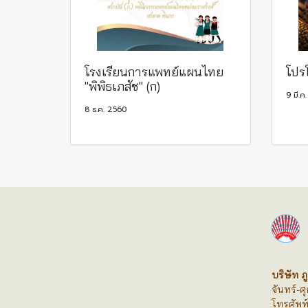
โรงเรียนการแพทย์แผนไทย
โปร
"พิพิธเภสัช" (ก)
9 มี.ค
8 ธ.ค. 2560
บริษัท ภู
จันทร์-ศ
โทรศัพท