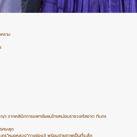
งคราม
ร
ญญา จากคลินิกการแพทย์แผนไทยหม่อมราชวงศ์สอาด ทินกร
ิเศษสุด
ะคร"หมอหลวง"ทางช่อง3 พร้อมถ่ายภาพเป็นที่ระลึก