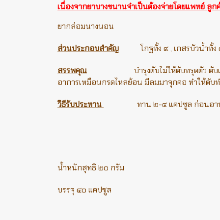
เนื่องจากยาบางขนานจำเป็นต้องจ่ายโดยแพทย์ ลูกค้า
ยากล่อมนางนอน
ส่วนประกอบสำคัญ
โกฐทั้ง ๙ , เกสรบัวน้ำทั้ง
สรรพคุณ
บำรุงตับไม่ให้ตับทรุดตัว ตับแข็ง ตับ
อาการเหมือนกรดไหลย้อน มีลมมาจุกคอ ทำให้ตับทำ
วิธีรับประทาน
ทาน ๒-๔ แคปซูล ก่อนอาหารเช
น้ำหนักสุทธิ ๒๐ กรัม
บรรจุ ๔๐ แคปซูล