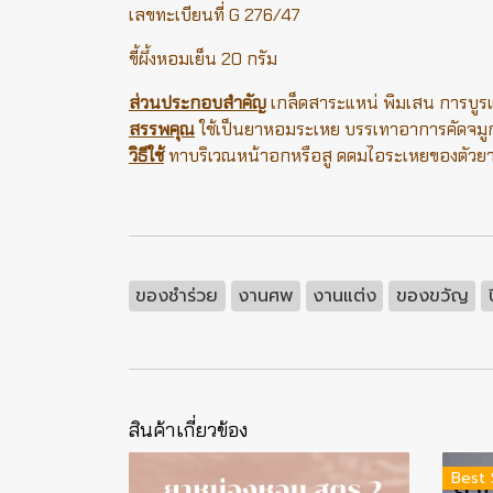
เลขทะเบียนที่ G 276/47
ขี้ผึ้งหอมเย็น 20 กรัม
ส่วนประกอบสำคัญ
เกล็ดสาระแหน่ พิมเสน การบูรแ
สรรพคุณ
ใช้เป็นยาหอมระเหย บรรเทาอาการคัดจมูก
วิธีใช้
ทาบริเวณหน้าอกหรือสู ดดมไอระเหยของตัวย
ของชำร่วย
งานศพ
งานแต่ง
ของขวัญ
สินค้าเกี่ยวข้อง
Best 