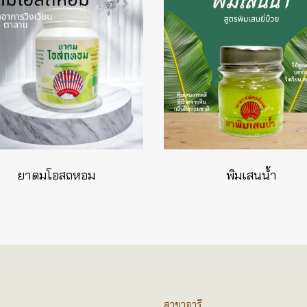
ยาดมโอสถหอม
พิมเสนน้ำ
สาขาอารี