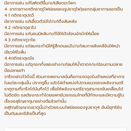
มีอาการเช่น แก้โลหิตตีขึ้น/แก้เสียดตะโพก
4. อาการทางกติกธาตุ(ไฟย่อยของรูปธาตุไฟ)แยกกลุ่มอาการออกเป็น
4.1 กติกธาตุปถวี
มีอาการเช่น แก้เอี้ยวตัวมิได้/แก้ตึงสันหลัง
4.2 กติกธาตุอาโป
มีอาการเช่น แก้นอนมิหลับ/แก้ไข้ให้ตัวร้อนนักมักให้เมื่อย
4.3 กติกธาตุวาโย
มีอาการเช่น แก้ลมกระทำมิให้รู้สึกตนแน่ไป/แก้ลมกาลสิงคลีจับให้หน้า
เขียวให้ใจสั่น
4.4กติกธาตุเตโช
มีอาการเช่น แก้จุกอกทั้งสองข้าง/แก้ลมให้น้ำตาตก/แก่ร้อนตามปลาย
มือปลายเท้า
จารึกกล่าวไว้ดั่งนี้ ส่วนการพยาบาลนั่นคือการกดจุดในตำแหน่งที่อาการ
ในแต่ละกลุ่มนั้น ปรากฎขึ้น แล้วไล่ตำแหน่งไปตามแนวของพลังงานตรี
ธาตุตามที่จารึกได้บันทึกไว้ เพื่อให้พลังงานตรีธาตุสามารถขับเคลื่อนได้
ไม่ติดขัด แลต้องกระทำโดยแพทย์เวชกรรมไทยที่มีทักษะและมีความรู้ใน
เรื่องอสุริญธาตุมาอย่างดีแล้วเท่านั้น
อสุริญธัญญาณธาตุนั้นว่าด้วยระบบไฟย่อยของรูปธาตุ4 อันมีอุทริยัง
เป็นต้นแลกรีสังเป็นที่สุด