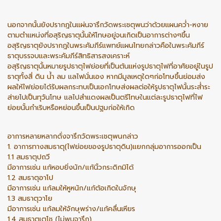
นอกจากนั้นยังปรากฎในแผ่นจารึกวัดพระเชตุพนว่าด้วยแผนคว่ำ-หงาย
ตามตำแหน่งที่อสุริญธาตุนั้นให้โทษอยู่จนเกิดเป็นอาการต่างๆขึ้น
อสุริญธาตุยังปรากฎในพระคัมภีร์แพทย์แผนไทยกล่าวคือในพระคัมภีร์
ธาตุบรรจบและพระคัมภีร์สิทธิสารสงเคราะห์
อสุริญธาตุนั้นหมายรูปธาตุไฟย่อยที่เป็นต้นแห่งรูปธาตุไฟที่อาศัยอยู่ในรูป
ธาตุทั้งสี่ ดิน น้ำ ลม แลไฟนั่นเอง หากมีมูลเหตุใดๆก่อโทษขึ้นย่อมส่ง
ผลให้ไฟย่อยได้รับผลกระทบเป็นเอกโทษส่งผลต่อให้รูปธาตุไฟนั้นระส่ำระ
ส่ายไปเป็นทุวันโทษ แลไปสำแดงผลเป็นตรีโทษในแต่ละรูปธาตุไฟที่ไฟ
ย่อยนั้นกำเริบหรือหย่อนขึ้นเป็นปฐมก่อให้เกิด
อาการหลายหลากดั่งจารึกวัดพระเชตุพนกล่าว
1. อาการทางสมธาตุ(ไฟย่อยของรูปธาตุดิน)แยกกลุ่มอาการออกเป็น
1.1 สมธาตุปถวี
มีอาการเช่น แก้หอบยิ่งนัก/แก้นิ้วกระดิกมิได้
1.2 สมธาตุอาโป
มีอาการเช่น แก้ลมให้หูหนัก/แก้ต้อเกิดในจักษุ
1.3 สมธาตุวาโย
มีอาการเช่น แก้ลมให้จักษุพร่าง/แก้คลื่นเหียร
1.4 สมธาตุเตโช (ไม่พบจารึก)