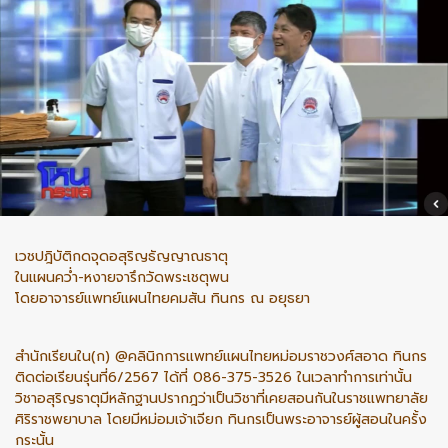
เวชปฎิบัติกดจุดอสุริญธัญญาณธาตุ
ในแผนคว่ำ-หงายจารึกวัดพระเชตุพน
โดยอาจารย์แพทย์แผนไทยคมสัน ทินกร ณ อยุธยา
สำนักเรียนใน(ก) @คลินิกการแพทย์แผนไทยหม่อมราชวงศ์สอาด ทินกร
ติดต่อเรียนรุ่นที่6/2567 ได้ที่ 086-375-3526 ในเวลาทำการเท่านั้น
วิชาอสุริญธาตุมีหลักฐานปรากฎว่าเป็นวิชาที่เคยสอนกันในราชแพทยาลัย
ศิริราชพยาบาล โดยมีหม่อมเจ้าเจียก ทินกรเป็นพระอาจารย์ผู้สอนในครั้ง
กระนั้น